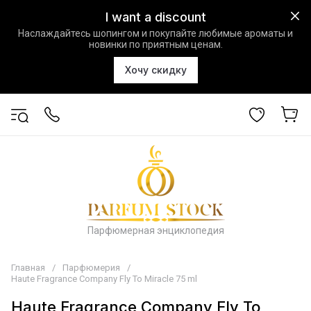
I want a discount
Наслаждайтесь шопингом и покупайте любимые ароматы и
новинки по приятным ценам.
Хочу скидку
Парфюмерная энциклопедия
Главная
/
Парфюмерия
/
Haute Fragrance Company Fly To Miracle 75 ml
Haute Fragrance Company Fly To