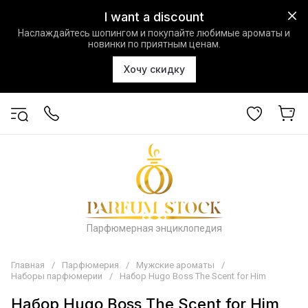
I want a discount
Наслаждайтесь шопингом и покупайте любимые ароматы и
новинки по приятным ценам.
Хочу скидку
Парфюмерная энциклопедия
Главная
/
Парфюмерия
/
Мужские ароматы
/
Наборы парфюмерии
/
Набор Hugo Boss The Scent for Him
Набор Hugo Boss The Scent for Him