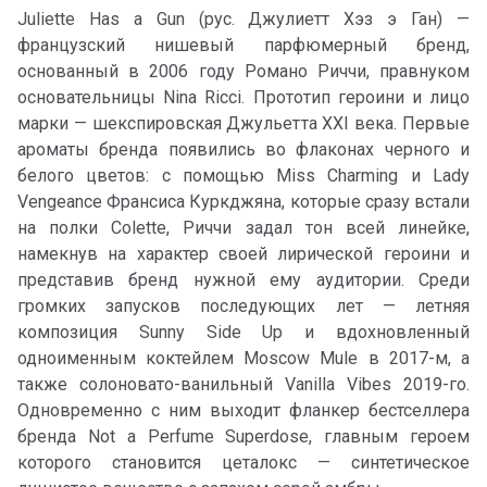
Juliette Has a Gun (рус. Джулиетт Хэз э Ган) —
французский нишевый парфюмерный бренд,
основанный в 2006 году Романо Риччи, правнуком
основательницы Nina Ricci. Прототип героини и лицо
марки — шекспировская Джульетта XXI века. Первые
ароматы бренда появились во флаконах черного и
белого цветов: с помощью Miss Charming и Lady
Vengeance Франсиса Куркджяна, которые сразу встали
на полки Colette, Риччи задал тон всей линейке,
намекнув на характер своей лирической героини и
представив бренд нужной ему аудитории. Среди
громких запусков последующих лет — летняя
композиция Sunny Side Up и вдохновленный
одноименным коктейлем Moscow Mule в 2017-м, а
также солоновато-ванильный Vanilla Vibes 2019-го.
Одновременно с ним выходит фланкер бестселлера
бренда Not a Perfume Superdose, главным героем
которого становится цеталокс — синтетическое