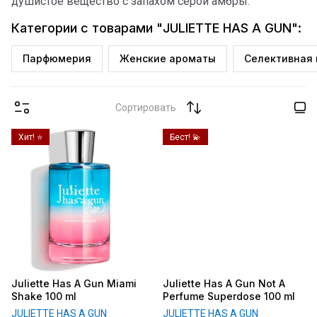
душистое вещество с запахом серой амбры.
Категории с товарами "JULIETTE HAS A GUN":
Парфюмерия
Женские ароматы
Селективная
Сортировать
Хит! ⭐️
Бест! 💫
Juliette Has A Gun Miami
Juliette Has A Gun Not A
Shake 100 ml
Perfume Superdose 100 ml
JULIETTE HAS A GUN
JULIETTE HAS A GUN