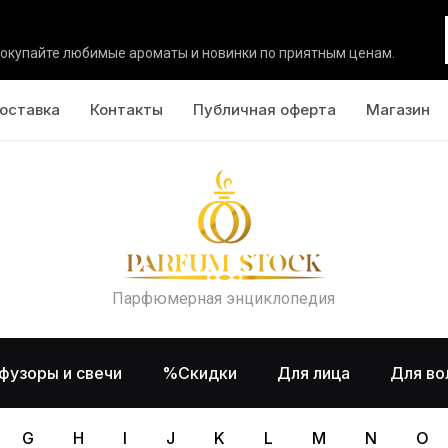
окупайте любимые ароматы и новинки по приятным ценам.
оставка
Контакты
Публичная оферта
Магазин
Парфюмерная энциклопедия
фузоры и свечи
%Скидки
Для лица
Для во
G
H
I
J
K
L
M
N
O