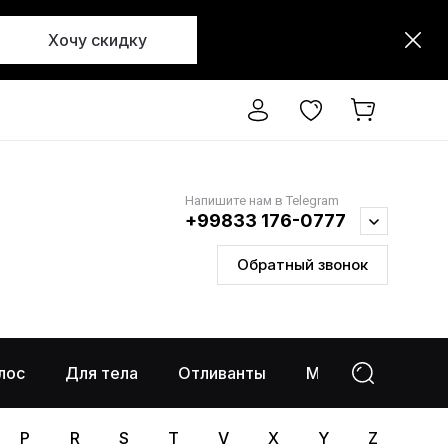
Хочу скидку
Напишите нам в Telegram
+99833 176-0777
Обратный звонок
лос
Для тела
Отливанты
Макияж
%Ра
P
R
S
T
V
X
Y
Z