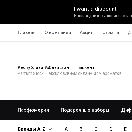
I want a discount
Наслаждайтесь шопингом и п
Главная
О компании
Акция
Оплата
Д
Республика Узбекистан, г. Ташкент.
Parfum Stock — эксклюзивный онлайн‑дом ароматов.
Парфюмерия
Подарочные наборы
Диф
Бренды A-Z
A
B
C
D
E