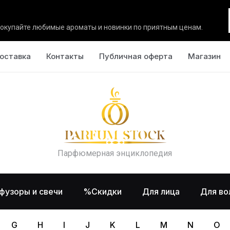
окупайте любимые ароматы и новинки по приятным ценам.
оставка
Контакты
Публичная оферта
Магазин
Парфюмерная энциклопедия
фузоры и свечи
%Скидки
Для лица
Для во
G
H
I
J
K
L
M
N
O