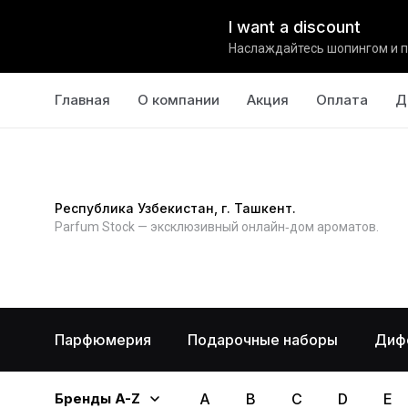
I want a discount
Наслаждайтесь шопингом и п
Главная
О компании
Акция
Оплата
Д
Республика Узбекистан, г. Ташкент.
Parfum Stock — эксклюзивный онлайн‑дом ароматов.
Парфюмерия
Подарочные наборы
Диф
Бренды A-Z
A
B
C
D
E