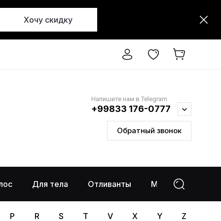
Хочу скидку
Напишите нам в Telegram
+99833 176-0777
Обратный звонок
лос
Для тела
Отливанты
Макияж
%Ра
P
R
S
T
V
X
Y
Z