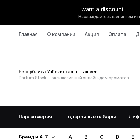
I want a discount
Наслаждайтесь шопингом и п
Главная
О компании
Акция
Оплата
Д
Республика Узбекистан, г. Ташкент.
Parfum Stock — эксклюзивный онлайн‑дом ароматов.
Парфюмерия
Подарочные наборы
Диф
Бренды A-Z
A
B
C
D
E