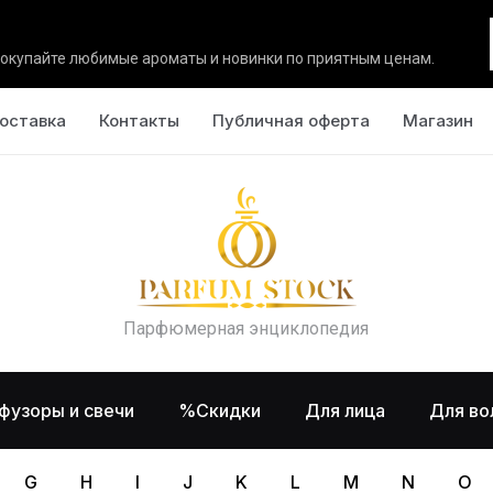
окупайте любимые ароматы и новинки по приятным ценам.
оставка
Контакты
Публичная оферта
Магазин
Парфюмерная энциклопедия
фузоры и свечи
%Скидки
Для лица
Для во
G
H
I
J
K
L
M
N
O