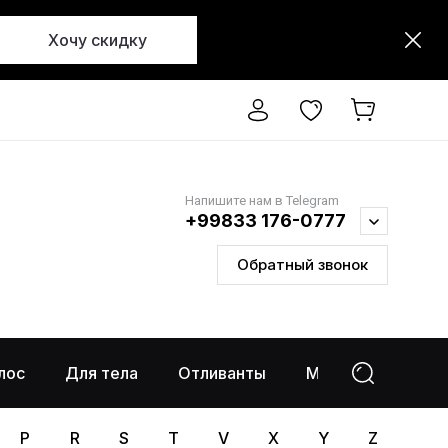
Хочу скидку
Напишите нам в Telegram
+99833 176-0777
Обратный звонок
лос
Для тела
Отливанты
Макияж
%Ра
P
R
S
T
V
X
Y
Z