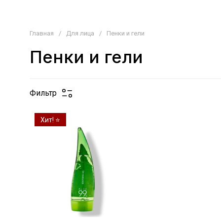
Главная
/
Для лица
/
Пенки и гели
Пенки и гели
Фильтр
Хит! ⭐️