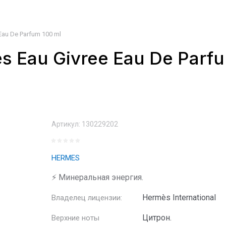
Eau De Parfum 100 ml
s Eau Givree Eau De Parf
Артикул:
130229202
HERMES
⚡ Минеральная энергия.
Hermès International
Владелец лицензии:
Цитрон.
Верхние ноты