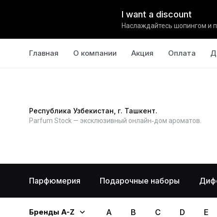
I want a discount
Наслаждайтесь шопингом и п
Главная
О компании
Акция
Оплата
Д
Республика Узбекистан, г. Ташкент.
Parfum Stock — эксклюзивный онлайн‑дом ароматов.
Парфюмерия
Подарочные наборы
Диф
Бренды A-Z
A
B
C
D
E