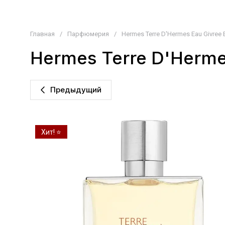
Главная
/
Парфюмерия
/
Hermes Terre D'Hermes Eau Givree 
Hermes Terre D'Herme
Предыдущий
Хит! ⭐️