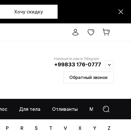
Хочу скидку
Напишите нам в Telegram
+99833 176-0777
Обратный звонок
лос
Для тела
Отливанты
Макияж
%Ра
P
R
S
T
V
X
Y
Z