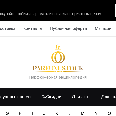
окупайте любимые ароматы и новинки по приятным ценам.
оставка
Контакты
Публичная оферта
Магазин
Парфюмерная энциклопедия
фузоры и свечи
%Скидки
Для лица
Для во
G
H
I
J
K
L
M
N
O