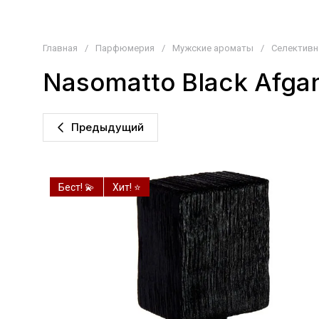
Главная
/
Парфюмерия
/
Мужские ароматы
/
Селектив
Nasomatto Black Afgan
Предыдущий
Бест! 💫
Хит! ⭐️