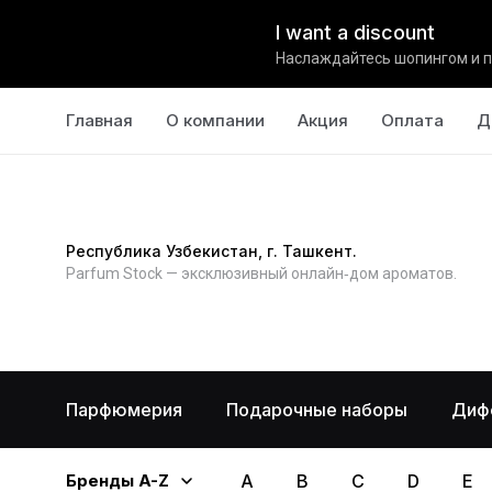
I want a discount
Наслаждайтесь шопингом и п
Главная
О компании
Акция
Оплата
Д
Республика Узбекистан, г. Ташкент.
Parfum Stock — эксклюзивный онлайн‑дом ароматов.
Парфюмерия
Подарочные наборы
Диф
Бренды A-Z
A
B
C
D
E