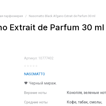
ная парфюмерия
/
Nasomatto Black Afgano Extrait de Parfum 30 ml
o Extrait de Parfum 30 ml
Артикул:
10777402
NASOMATTO
🖤 Черный мираж.
Конопля, зеленые нот
Верхние ноты
Кофе, табак, смолы,
Средние ноты