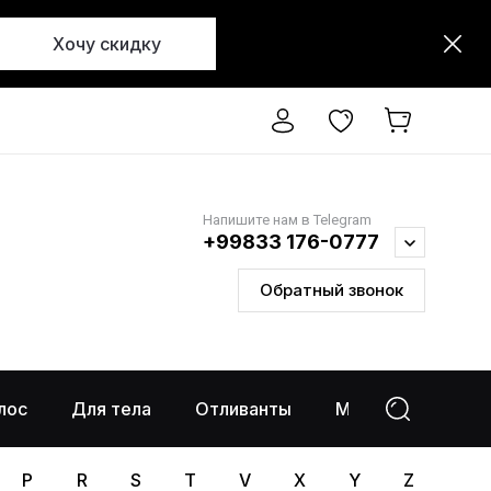
Хочу скидку
Напишите нам в Telegram
+99833 176-0777
Обратный звонок
лос
Для тела
Отливанты
Макияж
%Ра
P
R
S
T
V
X
Y
Z