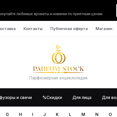
окупайте любимые ароматы и новинки по приятным ценам.
оставка
Контакты
Публичная оферта
Магазин
Парфюмерная энциклопедия
фузоры и свечи
%Скидки
Для лица
Для во
G
H
I
J
K
L
M
N
O