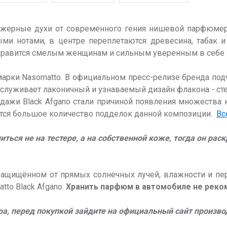
ужерные духи от современного гения нишевой парфюмерии 
ми нотами, в центре переплетаются древесина, табак и
понравится смелым женщинам и сильным уверенным в себе
марки Nasomatto. В официальном пресс-релизе бренда под
заслуживает лаконичный и узнаваемый дизайн флакона - с
дажи Black Afgano стали причиной появления множества 
ется большое количество подделок данной композиции.
Вс
ся не на тестере, а на собственной коже, тогда он раск
защищённом от прямых солнечных лучей, влажности и пер
tto Black Afgano.
Хранить парфюм в автомобиле не реко
ра, перед покупкой зайдите на официальный сайт произв